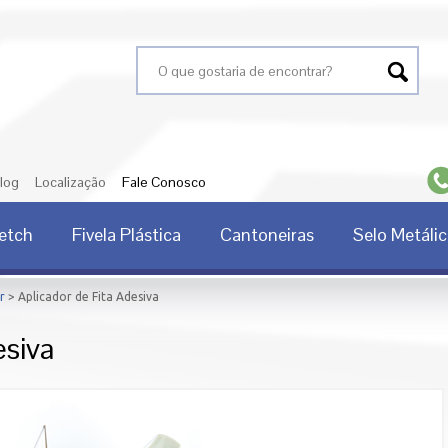
Search for:
log
Localização
Fale Conosco
retch
Fivela Plástica
Cantoneiras
Selo Metáli
r
> Aplicador de Fita Adesiva
esiva