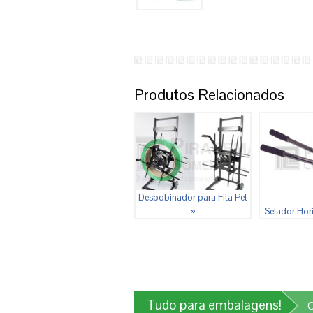
Produtos Relacionados
Desbobinador para Fita Pet
»
Selador Hor
Tudo para embalagens!
C