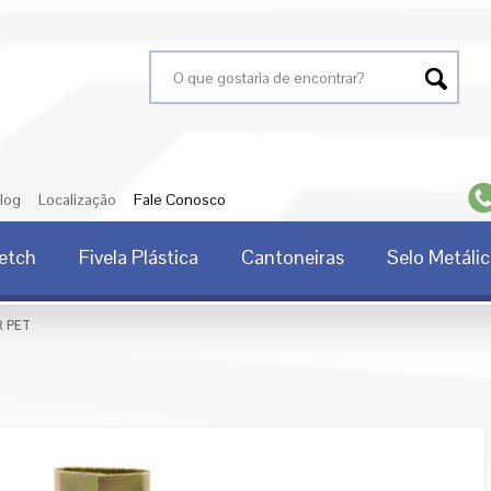
Search for:
log
Localização
Fale Conosco
retch
Fivela Plástica
Cantoneiras
Selo Metáli
R PET