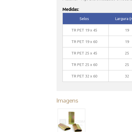
Medidas:
Selos
Largura 
TR PET 19 x 45
19
TR PET 19 x 60
19
TR PET 25 x 45
25
TR PET 25 x 60
25
TR PET 32 x 60
32
Imagens