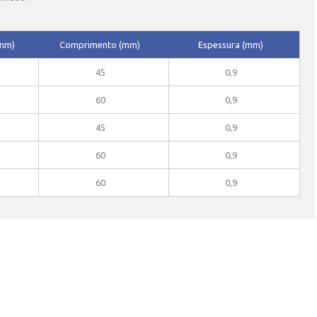
(mm)
Comprimento (mm)
Espessura (mm)
45
0,9
60
0,9
45
0,9
60
0,9
60
0,9